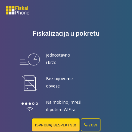
Fiskalizacija u pokretu
Jednostavno
i brzo
Bez ugovorne
obveze
Na mobilnoj mreži
ili putem WiFi-a
ISPROBAJ BESPLATNO!
ZOVI