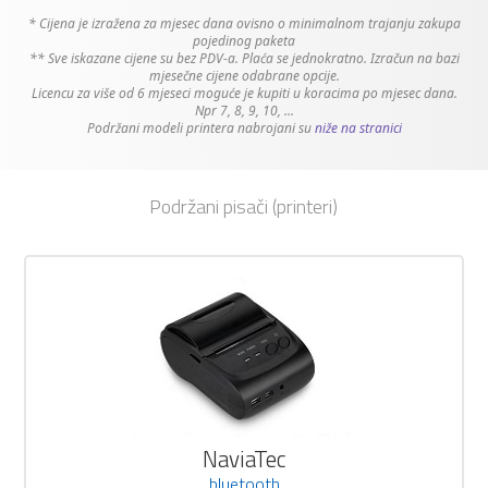
* Cijena je izražena za mjesec dana ovisno o minimalnom trajanju zakupa
pojedinog paketa
** Sve iskazane cijene su bez PDV-a. Plaća se jednokratno. Izračun na bazi
mjesečne cijene odabrane opcije.
Licencu za više od 6 mjeseci moguće je kupiti u koracima po mjesec dana.
Npr 7, 8, 9, 10, ...
Podržani modeli printera nabrojani su
niže na stranici
Podržani pisači (printeri)
NaviaTec
bluetooth